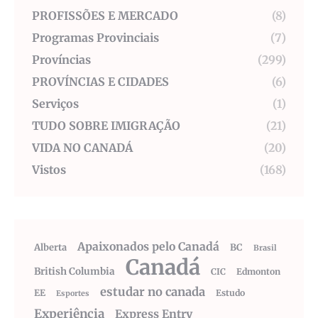
PROFISSÕES E MERCADO
(8)
Programas Provinciais
(7)
Províncias
(299)
PROVÍNCIAS E CIDADES
(6)
Serviços
(1)
TUDO SOBRE IMIGRAÇÃO
(21)
VIDA NO CANADÁ
(20)
Vistos
(168)
Apaixonados pelo Canadá
Alberta
BC
Brasil
Canadá
British Columbia
CIC
Edmonton
estudar no canada
EE
Estudo
Esportes
Experiência
Express Entry