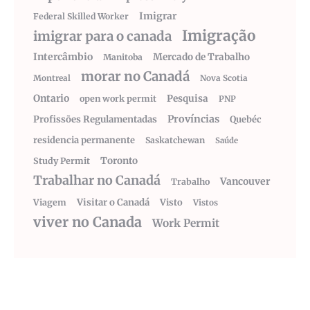
Imigrar
Federal Skilled Worker
Imigração
imigrar para o canada
Intercâmbio
Mercado de Trabalho
Manitoba
morar no Canadá
Montreal
Nova Scotia
Ontario
Pesquisa
open work permit
PNP
Províncias
Profissões Regulamentadas
Quebéc
residencia permanente
Saskatchewan
Saúde
Toronto
Study Permit
Trabalhar no Canadá
Vancouver
Trabalho
Visitar o Canadá
Visto
Viagem
Vistos
viver no Canada
Work Permit