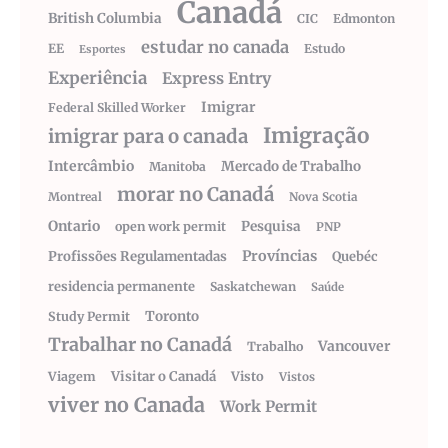
Canadá
British Columbia
CIC
Edmonton
estudar no canada
EE
Estudo
Esportes
Experiência
Express Entry
Imigrar
Federal Skilled Worker
Imigração
imigrar para o canada
Intercâmbio
Mercado de Trabalho
Manitoba
morar no Canadá
Montreal
Nova Scotia
Ontario
Pesquisa
open work permit
PNP
Províncias
Profissões Regulamentadas
Quebéc
residencia permanente
Saskatchewan
Saúde
Toronto
Study Permit
Trabalhar no Canadá
Vancouver
Trabalho
Visitar o Canadá
Visto
Viagem
Vistos
viver no Canada
Work Permit