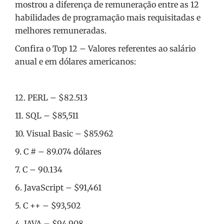
mostrou a diferença de remuneração entre as 12
habilidades de programação mais requisitadas e
melhores remuneradas.
Confira o Top 12 – Valores referentes ao salário
anual e em dólares americanos:
12. PERL – $82.513
11. SQL – $85,511
10. Visual Basic – $85.962
9. C # – 89.074 dólares
7. C – 90.134
6. JavaScript – $91,461
5. C ++ – $93,502
4. JAVA – $94.908