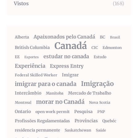
Vistos
(168)
Apaixonados pelo Canadá
Alberta
BC
Brasil
Canadá
British Columbia
CIC
Edmonton
estudar no canada
EE
Estudo
Esportes
Experiência
Express Entry
Imigrar
Federal Skilled Worker
Imigração
imigrar para o canada
Intercâmbio
Mercado de Trabalho
Manitoba
morar no Canadá
Montreal
Nova Scotia
Ontario
Pesquisa
open work permit
PNP
Províncias
Profissões Regulamentadas
Quebéc
residencia permanente
Saskatchewan
Saúde