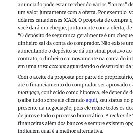
anunciado pode estar recebendo vários “lances” d
um valor juntamente com a oferta. Por exemplo, v
dólares canadenses (CAD). O proposta de compra qu
você dará um cheque, juntamente com a oferta, de 
“O depósito de segurança geralmente é um cheque fe
dinheiro sai da conta do comprador. Não existe u
aumentando o depósito se dá um sinal positivo ao
contrato, o dinheiro cai novamente na conta do inte
em uma
trust account
aguardando o desenrolar da n
Com o aceite da proposta por parte do proprietário
até o financiamento do comprador ser aprovado e a
mortgage
, conhecido como hipoteca, ele depende d
(saiba tudo sobre ele clicando
aqui
), seu status no
presente na negociação, pois ele reúne todos os do
de juros e todo o processo burocrático. A
realtor
de 
financeiras além dos bancos e sempre existem opçõe
indiquem qual é a melhor alternativa.