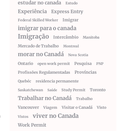
estudar no canada
Estudo
Experiência
Express Entry
Imigrar
Federal Skilled Worker
imigrar para o canada
Imigração
Intercâmbio
Manitoba
Mercado de Trabalho
Montreal
morar no Canadá
Nova Scotia
Ontario
Pesquisa
open work permit
PNP
Províncias
Profissões Regulamentadas
Quebéc
residencia permanente
Toronto
Saskatchewan
Study Permit
Saúde
Trabalhar no Canadá
Trabalho
Vancouver
Visitar o Canadá
Visto
Viagem
viver no Canada
m
Vistos
Work Permit