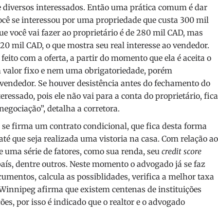
e diversos interessados. Então uma prática comum é dar
ocê se interessou por uma propriedade que custa 300 mil
e você vai fazer ao proprietário é de 280 mil CAD, mas
20 mil CAD, o que mostra seu real interesse ao vendedor.
ito com a oferta, a partir do momento que ela é aceita o
m valor fixo e nem uma obrigatoriedade, porém
 vendedor. Se houver desistência antes do fechamento do
ressado, pois ele não vai para a conta do proprietário, fica
egociação”, detalha a corretora.
, se firma um contrato condicional, que fica desta forma
té que seja realizada uma vistoria na casa. Com relação ao
e uma série de fatores, como sua renda, seu
credit score
 país, dentre outros. Neste momento o advogado já se faz
cumentos, calcula as possiblidades, verifica a melhor taxa
Winnipeg afirma que existem centenas de instituições
s, por isso é indicado que o realtor e o advogado