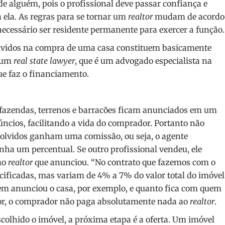
e alguém, pois o profissional deve passar confiança e
ta ela. As regras para se tornar um
realtor
mudam de acordo
necessário ser residente permanente para exercer a função.
lvidos na compra de uma casa constituem basicamente
e um
real state lawyer
, que é um advogado especialista na
ue faz o financiamento.
, fazendas, terrenos e barracões ficam anunciados em um
úncios, facilitando a vida do comprador. Portanto não
volvidos ganham uma comissão, ou seja, o agente
nha um percentual. Se outro profissional vendeu, ele
ao
realtor
que anunciou. “No contrato que fazemos com o
ificadas, mas variam de 4% a 7% do valor total do imóvel
em anunciou o casa, por exemplo, e quanto fica com quem
or, o comprador não paga absolutamente nada ao
realtor
.
escolhido o imóvel, a próxima etapa é a oferta. Um imóvel