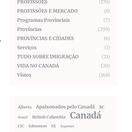
PROFISSÕES
(170)
m
PROFISSÕES E MERCADO
(8)
Programas Provinciais
(7)
Províncias
(299)
PROVÍNCIAS E CIDADES
(6)
,
Serviços
(1)
TUDO SOBRE IMIGRAÇÃO
(21)
VIDA NO CANADÁ
(20)
Vistos
(168)
Apaixonados pelo Canadá
Alberta
BC
Canadá
British Columbia
Brasil
CIC
Edmonton
EE
Esportes