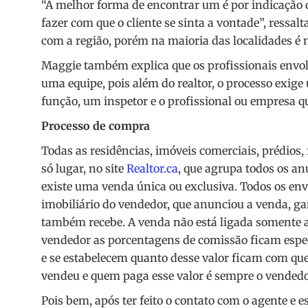
“A melhor forma de encontrar um é por indicação d
fazer com que o cliente se sinta a vontade”, ressal
com a região, porém na maioria das localidades é 
Maggie também explica que os profissionais envo
uma equipe, pois além do realtor, o processo exig
função, um inspetor e o profissional ou empresa q
Processo de compra
Todas as residências, imóveis comerciais, prédios
só lugar, no site
Realtor.ca
, que agrupa todos os an
existe uma venda única ou exclusiva. Todos os en
imobiliário do vendedor, que anunciou a venda, ga
também recebe. A venda não está ligada somente 
vendedor as porcentagens de comissão ficam espec
e se estabelecem quanto desse valor ficam com qu
vendeu e quem paga esse valor é sempre o vended
Pois bem, após ter feito o contato com o agente e 