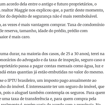
m acordo dela entre o antigo e futuro proprietários, o
 A realtor Maggie nos explicou que, a partir deste momento,
lor do depósito de segurança não é mais reembolsável.
, as vezes é mais vantagem comprar. Taxa de condomínio
 de reserva, tamanho, idade do prédio, prédio com
ior é mais caro.
uma durar, na maioria dos casos, de 25 a 30 anos), terei na
norários do advogado e da taxa de inspeção, seguro caso o
oprietário passa a pagar contas mensais como água, luz e
á estas quantias já estão embutidas no valor do mesmo.
osse o IPTU brasileiro, um imposto pago anualmente ao
ho do imóvel. É interessante ter um seguro do imóvel, que
, pois o aluguel também contempla os seguros. Para que
e uma taxa de transferência e, para quem compra pela
e realmente é, porém varia de acordo com a província. No