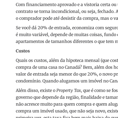
Com financiamento aprovado e a vistoria certa ou u
contrato se torna incondicional, ou seja, fechado.
o comprador pode até desistir da compra, mas o va
Se você dá 20% de entrada, economiza com seguro
é muito variável, depende de muitas coisas, fundo
apartamentos de tamanhos diferentes o que tem ma
Custos
Quais os custos, além da hipoteca mensal (que cost
compra de uma casa no Canadá
? Bem, além dos ho
valor de entrada seja menor do que 20%, o novo pr
condomínio. Quando alugamos um imóvel no Canad
Além disso, existe o
Property Tax
, que é como se f
governo que depende da região, finalidade e taman
não acresce muito para quem compra e quem aluga
compra um imóvel usado, que não seja novo, exist
primeira vez, esta taxa fica bem mais baixa do qu