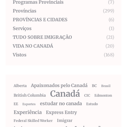
Programas Provinciais
(7)
Províncias
(299)
PROVÍNCIAS E CIDADES
(6)
Serviços
(1)
TUDO SOBRE IMIGRAÇÃO
(21)
VIDA NO CANADÁ
(20)
Vistos
(168)
Apaixonados pelo Canadá
Alberta
BC
Brasil
Canadá
British Columbia
CIC
Edmonton
estudar no canada
EE
Estudo
Esportes
Experiência
Express Entry
Imigrar
Federal Skilled Worker