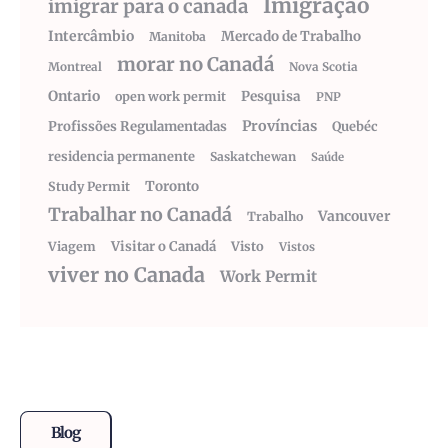
Imigração
imigrar para o canada
Intercâmbio
Mercado de Trabalho
Manitoba
morar no Canadá
Montreal
Nova Scotia
Ontario
Pesquisa
open work permit
PNP
Províncias
Profissões Regulamentadas
Quebéc
residencia permanente
Saskatchewan
Saúde
Toronto
Study Permit
Trabalhar no Canadá
Vancouver
Trabalho
Visitar o Canadá
Visto
Viagem
Vistos
viver no Canada
Work Permit
Blog