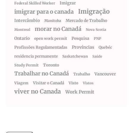
Imigrar
Federal Skilled Worker
Imigração
imigrar para o canada
Intercâmbio
Mercado de Trabalho
Manitoba
morar no Canadá
Montreal
Nova Scotia
Ontario
Pesquisa
open work permit
PNP
Províncias
Profissões Regulamentadas
Quebéc
residencia permanente
Saskatchewan
Saúde
Toronto
Study Permit
Trabalhar no Canadá
Vancouver
Trabalho
Visitar o Canadá
Visto
Viagem
Vistos
viver no Canada
Work Permit