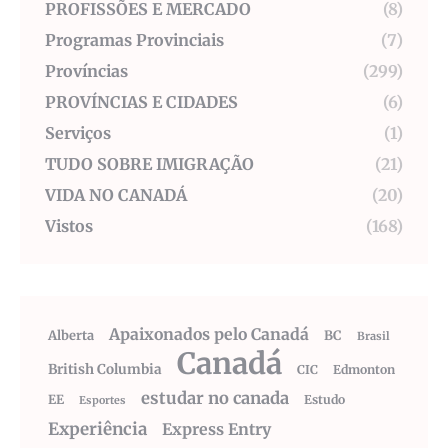
PROFISSÕES E MERCADO
(8)
Programas Provinciais
(7)
Províncias
(299)
PROVÍNCIAS E CIDADES
(6)
Serviços
(1)
TUDO SOBRE IMIGRAÇÃO
(21)
VIDA NO CANADÁ
(20)
Vistos
(168)
Apaixonados pelo Canadá
Alberta
BC
Brasil
Canadá
British Columbia
CIC
Edmonton
estudar no canada
EE
Estudo
Esportes
Experiência
Express Entry