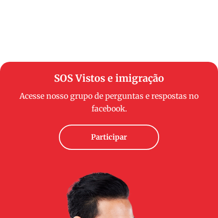
SOS Vistos e imigração
Acesse nosso grupo de perguntas e respostas no
facebook.
Participar