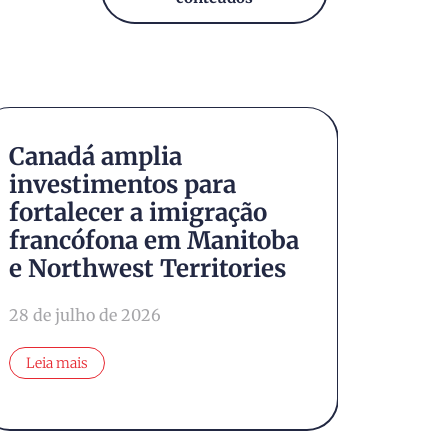
Canadá amplia
Conh
investimentos para
Brun
fortalecer a imigração
cana
francófona em Manitoba
natu
e Northwest Territories
cami
28 de julho de 2026
24 de j
Leia mais
Leia 