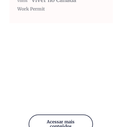
viver no Canada
Vistos
Work Permit
Acessar mais
conteúdos