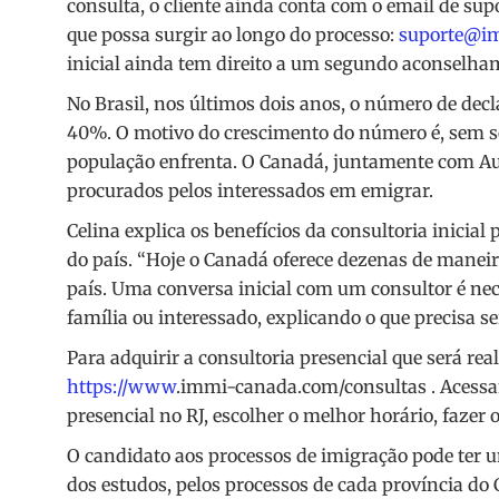
consulta, o cliente ainda conta com o email de su
que possa surgir ao longo do processo:
suporte@i
inicial ainda tem direito a um segundo aconselham
No Brasil, nos últimos dois anos, o número de decl
40%. O motivo do crescimento do número é, sem so
população enfrenta. O Canadá, juntamente com Aus
procurados pelos interessados em emigrar.
Celina explica os benefícios da consultoria inicia
do país. “Hoje o Canadá oferece dezenas de manei
país. Uma conversa inicial com um consultor é nece
família ou interessado, explicando o que precisa ser
Para adquirir a consultoria presencial que será rea
https://www
.immi-canada.com/consultas
. Acessa
presencial no RJ, escolher o melhor horário, fazer 
O candidato aos processos de imigração pode ter u
dos estudos, pelos processos de cada província do