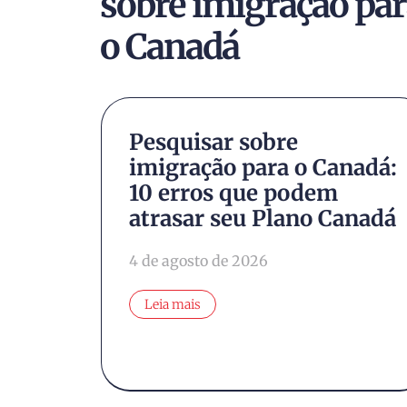
sobre imigração pa
o Canadá
udou
Pesquisar sobre
imigração para o Canadá:
ntes
10 erros que podem
atrasar seu Plano Canadá
4 de agosto de 2026
Leia mais