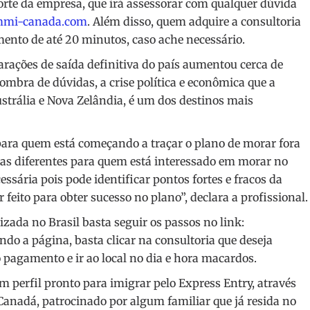
porte da empresa, que irá assessorar com qualquer dúvida
mmi-canada.com
. Além disso, quem adquire a consultoria
ento de até 20 minutos, caso ache necessário.
arações de saída definitiva do país aumentou cerca de
mbra de dúvidas, a crise política e econômica que a
trália e Nova Zelândia, é um dos destinos mais
l para quem está começando a traçar o plano de morar fora
ras diferentes para quem está interessado em morar no
ssária pois pode identificar pontos fortes e fracos da
 feito para obter sucesso no plano”, declara a profissional.
lizada no Brasil basta seguir os passos no link:
ndo a página, basta clicar na consultoria que deseja
o pagamento e ir ao local no dia e hora macardos.
m perfil pronto para imigrar pelo Express Entry, através
 Canadá, patrocinado por algum familiar que já resida no