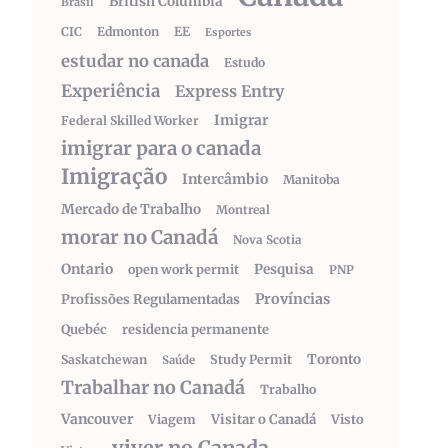
British Columbia
Brasil
CIC
Edmonton
EE
Esportes
estudar no canada
Estudo
Experiência
Express Entry
Imigrar
Federal Skilled Worker
imigrar para o canada
Imigração
Intercâmbio
Manitoba
Mercado de Trabalho
Montreal
morar no Canadá
Nova Scotia
Ontario
Pesquisa
open work permit
PNP
Províncias
Profissões Regulamentadas
Quebéc
residencia permanente
Toronto
Saskatchewan
Study Permit
Saúde
Trabalhar no Canadá
Trabalho
Vancouver
Visitar o Canadá
Visto
Viagem