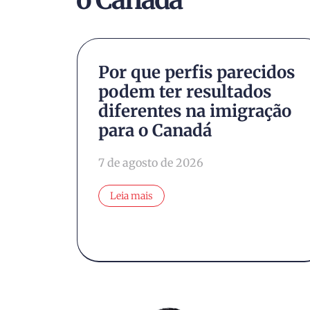
Por que perfis parecidos
ram
podem ter resultados
diferentes na imigração
nir
para o Canadá
7 de agosto de 2026
Leia mais