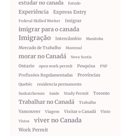
estudar no canada
Estudo
Experiência
Express Entry
Imigrar
Federal Skilled Worker
imigrar para o canada
Imigração
Intercâmbio
Manitoba
Mercado de Trabalho
Montreal
morar no Canadá
Nova Scotia
Ontario
Pesquisa
open work permit
PNP
Províncias
Profissões Regulamentadas
Quebéc
residencia permanente
Toronto
Saskatchewan
Study Permit
Saúde
Trabalhar no Canadá
Trabalho
Vancouver
Visitar o Canadá
Visto
Viagem
viver no Canada
Vistos
Work Permit