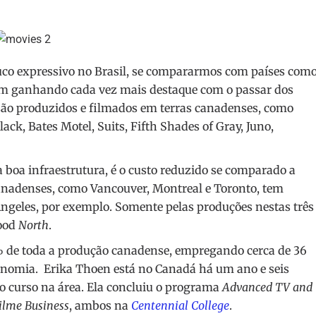
co expressivo no Brasil, se compararmos com países com
em ganhando cada vez mais destaque com o passar dos
s são produzidos e filmados em terras canadenses, como
k, Bates Motel, Suits, Fifth Shades of Gray, Juno,
 boa infraestrutura, é o custo reduzido se comparado a
canadenses, como Vancouver, Montreal e Toronto, tem
ngeles, por exemplo. Somente pelas produções nestas três
wood
North
.
% de toda a produção canadense, empregando cerca de 36
onomia.
Erika Thoen está no Canadá há um ano e seis
o curso na área. Ela concluiu o programa
Advanced TV and
ilme Business
, ambos na
Centennial College
.