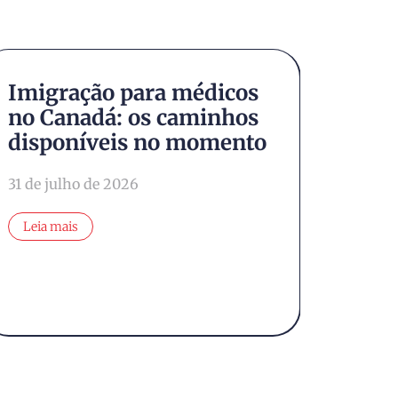
Imigração para médicos
Cana
no Canadá: os caminhos
inve
disponíveis no momento
fort
fran
31 de julho de 2026
e No
Leia mais
28 de j
Leia 