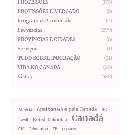
PROFISSÕES
(170)
PROFISSÕES E MERCADO
(8)
Programas Provinciais
(7)
Províncias
(299)
PROVÍNCIAS E CIDADES
(6)
Serviços
(1)
TUDO SOBRE IMIGRAÇÃO
(21)
VIDA NO CANADÁ
(20)
s
Vistos
(168)
Apaixonados pelo Canadá
Alberta
BC
Canadá
British Columbia
Brasil
-
CIC
Edmonton
EE
Esportes