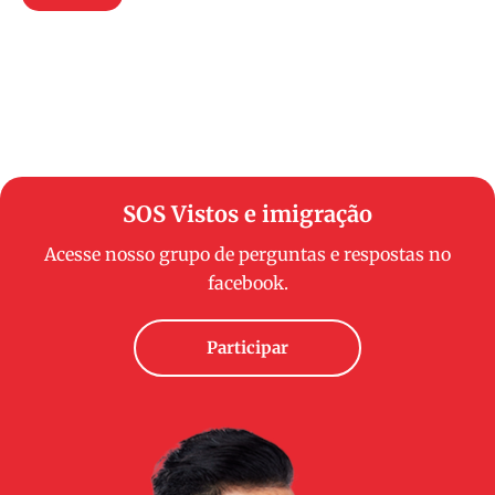
SOS Vistos e imigração
Acesse nosso grupo de perguntas e respostas no
facebook.
Participar