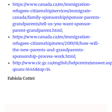
https://www.canada.ca/en/immigration-
refugees-citizenship/services/immigrate-
canada/family-sponsorship/sponsor-parents-
grandparents/tell-us-you-want-sponsor-
parent-grandparent.html
;
https://www.canada.ca/en/immigration-
refugees-citizenship/news/2019/01/how-will-
the-new-parents-and-grandparents-
sponsorship-process-work.html
;
http://www.cic.gc.ca/english/helpcentre/answer.as
qnum=1446&top=14
.
Fabíola Cottet