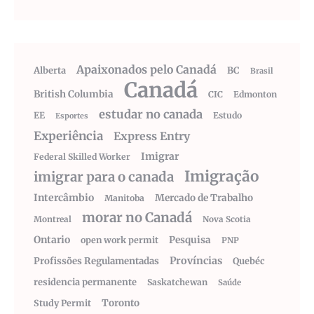
Apaixonados pelo Canadá
Alberta
BC
Brasil
Canadá
British Columbia
CIC
Edmonton
estudar no canada
EE
Estudo
Esportes
Experiência
Express Entry
Imigrar
Federal Skilled Worker
Imigração
imigrar para o canada
Intercâmbio
Mercado de Trabalho
Manitoba
morar no Canadá
Montreal
Nova Scotia
Ontario
Pesquisa
open work permit
PNP
Províncias
Profissões Regulamentadas
Quebéc
residencia permanente
Saskatchewan
Saúde
Toronto
Study Permit