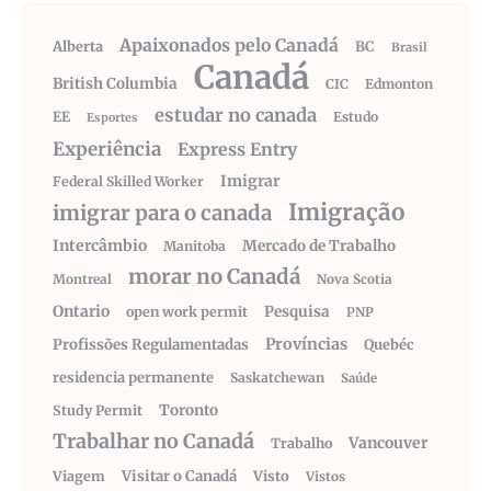
Apaixonados pelo Canadá
Alberta
BC
Brasil
Canadá
British Columbia
CIC
Edmonton
estudar no canada
EE
Estudo
Esportes
Experiência
Express Entry
Imigrar
Federal Skilled Worker
Imigração
imigrar para o canada
Intercâmbio
Mercado de Trabalho
Manitoba
morar no Canadá
Montreal
Nova Scotia
Ontario
Pesquisa
open work permit
PNP
Províncias
Profissões Regulamentadas
Quebéc
residencia permanente
Saskatchewan
Saúde
Toronto
Study Permit
Trabalhar no Canadá
Vancouver
Trabalho
Visitar o Canadá
Visto
Viagem
Vistos