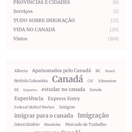
PROVÍNCIAS E CIDADES
(6)
Serviços
(1)
TUDO SOBRE IMIGRAÇÃO
(21)
VIDA NO CANADÁ
(20)
Vistos
(168)
Apaixonados pelo Canadá
Alberta
BC
Brasil
Canadá
British Columbia
CIC
Edmonton
estudar no canada
EE
Estudo
Esportes
Experiência
Express Entry
Imigrar
Federal Skilled Worker
Imigração
imigrar para o canada
Intercâmbio
Mercado de Trabalho
Manitoba