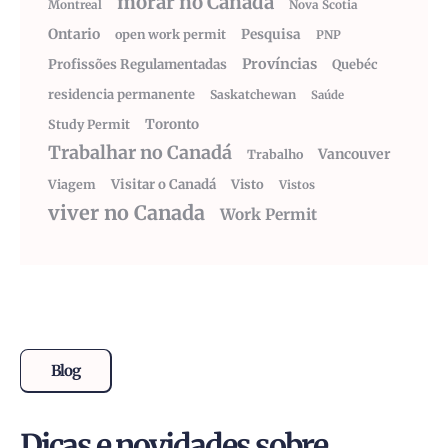
morar no Canadá
Montreal
Nova Scotia
Ontario
Pesquisa
open work permit
PNP
Províncias
Profissões Regulamentadas
Quebéc
residencia permanente
Saskatchewan
Saúde
Toronto
Study Permit
Trabalhar no Canadá
Vancouver
Trabalho
Visitar o Canadá
Visto
Viagem
Vistos
viver no Canada
Work Permit
Blog
Dicas e novidades sobre