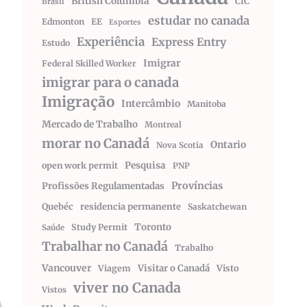
British Columbia
CIC
Brasil
estudar no canada
Edmonton
EE
Esportes
Experiência
Express Entry
Estudo
Imigrar
Federal Skilled Worker
imigrar para o canada
Imigração
Intercâmbio
Manitoba
Mercado de Trabalho
Montreal
morar no Canadá
Ontario
Nova Scotia
Pesquisa
open work permit
PNP
Províncias
Profissões Regulamentadas
Quebéc
residencia permanente
Saskatchewan
Toronto
Study Permit
Saúde
Trabalhar no Canadá
Trabalho
Vancouver
Visitar o Canadá
Visto
Viagem
viver no Canada
Vistos