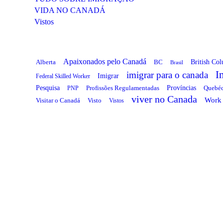
VIDA NO CANADÁ
Vistos
Apaixonados pelo Canadá
British Co
Alberta
BC
Brasil
I
imigrar para o canada
Imigrar
Federal Skilled Worker
Províncias
Pesquisa
Profissões Regulamentadas
Quebé
PNP
viver no Canada
Work 
Visitar o Canadá
Visto
Vistos