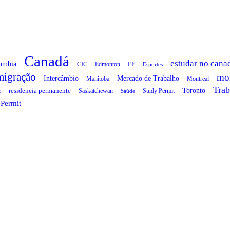
Canadá
estudar no cana
lumbia
CIC
Edmonton
EE
Esportes
migração
mo
Intercâmbio
Mercado de Trabalho
Manitoba
Montreal
Trab
Toronto
c
residencia permanente
Saskatchewan
Study Permit
Saúde
Permit