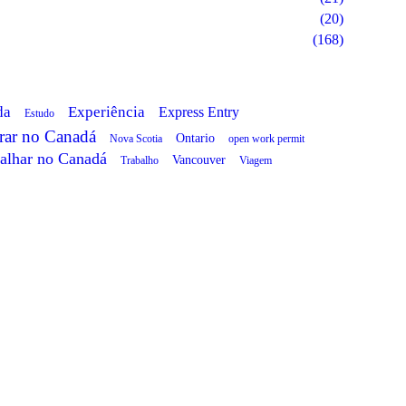
(20)
(168)
da
Experiência
Express Entry
Estudo
rar no Canadá
Ontario
open work permit
Nova Scotia
alhar no Canadá
Vancouver
Trabalho
Viagem