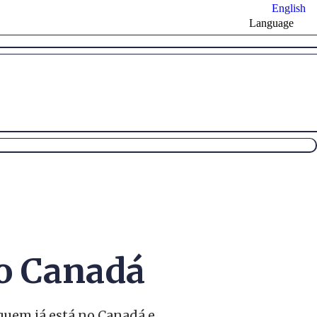
English
Language
do Canadá
 quem já está no Canadá e