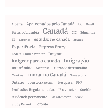
Apaixonados pelo Canadá
Alberta
BC
Brasil
Canadá
British Columbia
CIC
Edmonton
estudar no canada
EE
Estudo
Esportes
Experiência
Express Entry
Imigrar
Federal Skilled Worker
Imigração
imigrar para o canada
Intercâmbio
Mercado de Trabalho
Manitoba
morar no Canadá
Montreal
Nova Scotia
Ontario
Pesquisa
open work permit
PNP
Províncias
Profissões Regulamentadas
Quebéc
residencia permanente
Saskatchewan
Saúde
Toronto
Study Permit