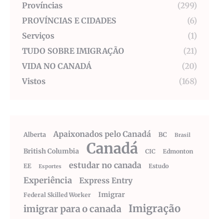
Províncias
(299)
PROVÍNCIAS E CIDADES
(6)
Serviços
(1)
TUDO SOBRE IMIGRAÇÃO
(21)
VIDA NO CANADÁ
(20)
Vistos
(168)
Apaixonados pelo Canadá
Alberta
BC
Brasil
Canadá
British Columbia
CIC
Edmonton
estudar no canada
EE
Estudo
Esportes
Experiência
Express Entry
Imigrar
Federal Skilled Worker
Imigração
imigrar para o canada