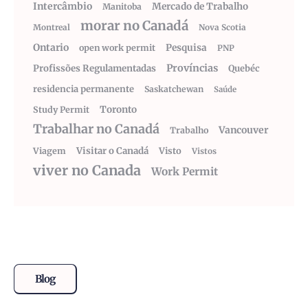
Intercâmbio
Mercado de Trabalho
Manitoba
morar no Canadá
Montreal
Nova Scotia
Ontario
Pesquisa
open work permit
PNP
Províncias
Profissões Regulamentadas
Quebéc
residencia permanente
Saskatchewan
Saúde
Toronto
Study Permit
Trabalhar no Canadá
Vancouver
Trabalho
Visitar o Canadá
Visto
Viagem
Vistos
viver no Canada
Work Permit
Blog